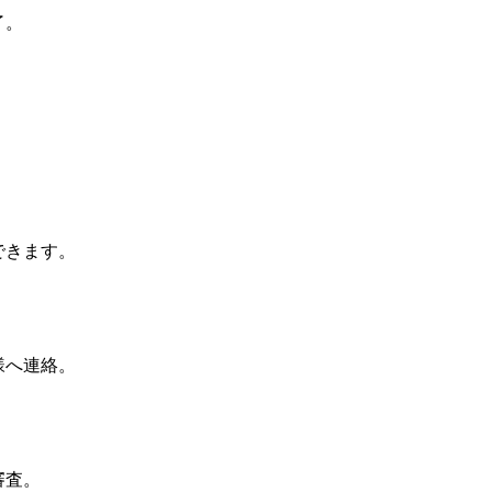
了。
できます。
様へ連絡。
審査。