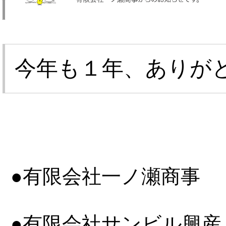
今年も１年、ありが
●有限会社一ノ瀬商事
●有限会社サンビル興産